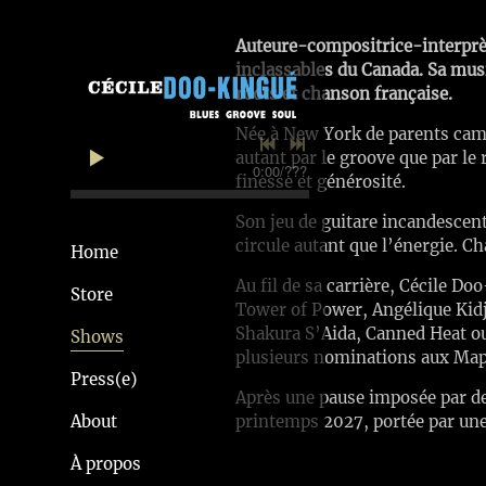
Auteure-compositrice-interprèt
inclassables du Canada. Sa musiq
roots et chanson française.
Née à New York de parents came
autant par le groove que par le r
0:00
/
???
finesse et générosité.
Son jeu de guitare incandescent
circule autant que l’énergie. 
Home
Au fil de sa carrière, Cécile Do
Store
Tower of Power, Angélique Kid
Shakura S’Aida, Canned Heat ou 
Shows
plusieurs nominations aux Mapl
Press(e)
Après une pause imposée par de
About
printemps 2027, portée par une
À propos