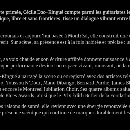
e primée, Cécile Doo-Kingué compte parmi les guitaristes les
ue, libre et sans frontières, tisse un dialogue vibrant entre 
rounais et aujourd’hui basée à Montréal, elle construit une 
écit. Sur scène, sa présence est à la fois habitée et précise : u
, sa voix chaude et son écriture affûtée donnent naissance à
Chaque performance devient un espace vivant, mouvant, où la m
o-Kingué a partagé la scène ou enregistré avec des artistes te
jo, Youssou N’Dour, Manu Dibango, Bernard Purdie, James B
encore le Montreal Jubilation Choir. Ses quatre albums salués
e Blues Awards, ainsi que le Prix Édith Butler de la Fonda
s raisons de santé, elle revient avec une énergie renouvelée
 présence scénique qui continue de marquer durablement les 