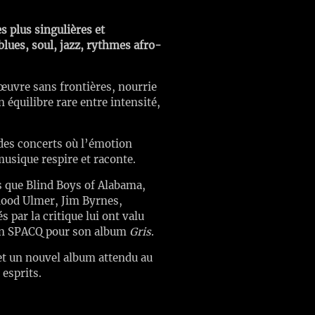
 plus singulières et
blues, soul, jazz, rythmes afro-
œuvre sans frontières, nourrie
n équilibre rare entre intensité,
 des concerts où l’émotion
usique respire et raconte.
ls que Blind Boys of Alabama,
lood Ulmer, Jim Byrnes,
 par la critique lui ont valu
tion SPACQ pour son album
Gris
.
 et un nouvel album attendu au
esprits.